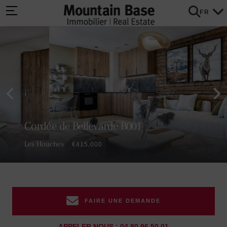
FR
Cordée de Bellevarde B001
Les Houches
€415,000
FAIRE UNE DEMANDE
APPELER NOUS : 04 80 96 50 01