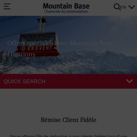
EN
Offres spéciales avec Mountain Base
Locations
© MC PIX Photography
QUICK SEARCH
Rémise Client Fidèle
Nous offrons 5% de réduction à nos clients fidèles lors d'une