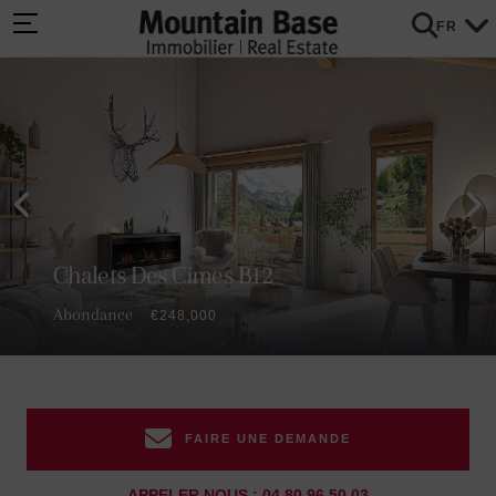
FR
Chalets Des Cimes B12
Abondance
€248,000
FAIRE UNE DEMANDE
APPELER NOUS : 04 80 96 50 03